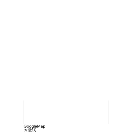
ク
ス
®
治
療
おち内科・ペインクリニック
〒790-
0923 松山市北久米町732-1
TEL 089-
960-1218
©2025 ochi-cln.com. All rights reserved.
GoogleMap
お電話