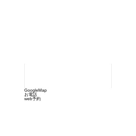
おち内科・ペインクリニック
〒790-
0923 松山市北久米町732-1
TEL 089-
960-1218
©2025 ochi-cln.com. All rights reserved.
GoogleMap
お電話
web予約