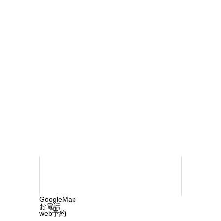
®
治
療
おち内科・ペインクリニック
〒790-
0923 松山市北久米町732-1
TEL 089-
960-1218
©2025 ochi-cln.com. All rights reserved.
GoogleMap
お電話
web予約