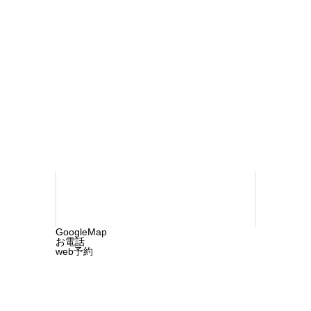
おち内科・ペインクリニック
〒790-
0923 松山市北久米町732-1
TEL 089-
960-1218
©2025 ochi-cln.com. All rights reserved.
GoogleMap
お電話
web予約