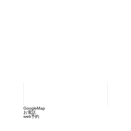
おち内科・ペインクリニック
〒790-
0923 松山市北久米町732-1
TEL 089-
960-1218
©2025 ochi-cln.com. All rights reserved.
GoogleMap
お電話
web予約