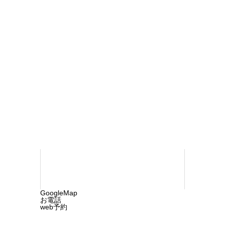
療
おち内科・ペインクリニック
〒790-
0923 松山市北久米町732-1
TEL 089-
960-1218
©2025 ochi-cln.com. All rights reserved.
GoogleMap
お電話
web予約